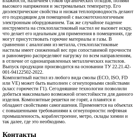
влажности, наличием стоков органических отходов, полями
высокого напряжения и экстремальных температур. Его
диэлектрические свойства и низкая теплопроводность делают
его подходящим для помещений с высокотехнологичным
электронным оборудованием. Так же случайное падение
инструмента на стеклопластиковый настил не вызовет искру,
что делает его идеальным для применения в помещениях, где
могут присутствовать горючие материалы и газы. В
сравнении с аналогами из металла, стеклопластиковые
настилы имеет сниженный вес при сопоставимой прочности
и равномерно распределяют нагрузку по всем направлениям,
в отличие от однонаправленных металлических настилов.
Выпуск продукции производится на основании ТУ 22.21.42-
001-94122502-2022.
Композитный настил из любого вида смолы (ECO, ISO, FD
или VE) может быть выполнен с огнеупорными свойствами
(класс горючести Г1). Сегодняшние технологии позволили
добиться максимально возможной огнестойкости для данного
изделия. Композитные решетки не горят, а плавятся и
обладают свойствами самогашения. Применяется на объектах
с повышенными требованиями к огнеупорности: нефтяная
промышленность, кораблестроение, метро, склады химии и
так далее, где это необходимо.
Контакты