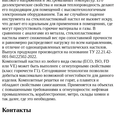
высокого напряжения и экстремальных температур. Его
диэлектрические свойства и низкая теплопроводность делают
его подходящим для помещений с высокотехнологичным
электронным оборудованием. Так же случайное падение
инструмента на стеклопластиковый настил не вызовет искру,
что делает его идеальным для применения в помещениях, где
могут присутствовать горючие материалы и газы. В
сравнении с аналогами из металла, стеклопластиковые
настилы имеет сниженный вес при сопоставимой прочности
и равномерно распределяют нагрузку по всем направлениям,
в отличие от однонаправленных металлических настилов.
Выпуск продукции производится на основании ТУ 22.21.42-
001-94122502-2022.
Композитный настил из любого вида смолы (ECO, ISO, FD
или VE) может быть выполнен с огнеупорными свойствами
(класс горючести Г1). Сегодняшние технологии позволили
добиться максимально возможной огнестойкости для данного
изделия. Композитные решетки не горят, а плавятся и
обладают свойствами самогашения. Применяется на объектах
с повышенными требованиями к огнеупорности: нефтяная
промышленность, кораблестроение, метро, склады химии и
так далее, где это необходимо.
Контакты