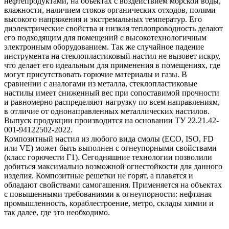
нефтепродуктами, на объектах с воздействием морской воды,
влажности, наличием стоков органических отходов, полями
высокого напряжения и экстремальных температур. Его
диэлектрические свойства и низкая теплопроводность делают
его подходящим для помещений с высокотехнологичным
электронным оборудованием. Так же случайное падение
инструмента на стеклопластиковый настил не вызовет искру,
что делает его идеальным для применения в помещениях, где
могут присутствовать горючие материалы и газы. В
сравнении с аналогами из металла, стеклопластиковые
настилы имеет сниженный вес при сопоставимой прочности
и равномерно распределяют нагрузку по всем направлениям,
в отличие от однонаправленных металлических настилов.
Выпуск продукции производится на основании ТУ 22.21.42-
001-94122502-2022.
Композитный настил из любого вида смолы (ECO, ISO, FD
или VE) может быть выполнен с огнеупорными свойствами
(класс горючести Г1). Сегодняшние технологии позволили
добиться максимально возможной огнестойкости для данного
изделия. Композитные решетки не горят, а плавятся и
обладают свойствами самогашения. Применяется на объектах
с повышенными требованиями к огнеупорности: нефтяная
промышленность, кораблестроение, метро, склады химии и
так далее, где это необходимо.