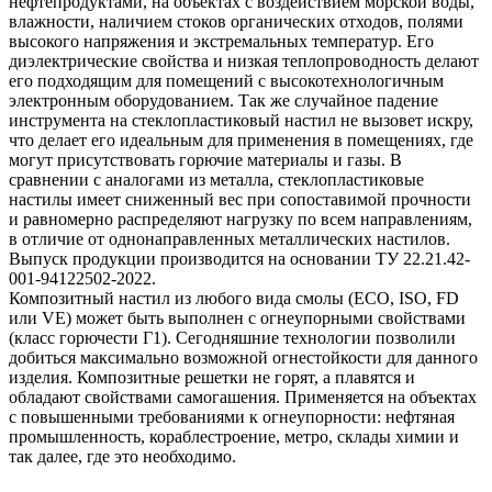
нефтепродуктами, на объектах с воздействием морской воды,
влажности, наличием стоков органических отходов, полями
высокого напряжения и экстремальных температур. Его
диэлектрические свойства и низкая теплопроводность делают
его подходящим для помещений с высокотехнологичным
электронным оборудованием. Так же случайное падение
инструмента на стеклопластиковый настил не вызовет искру,
что делает его идеальным для применения в помещениях, где
могут присутствовать горючие материалы и газы. В
сравнении с аналогами из металла, стеклопластиковые
настилы имеет сниженный вес при сопоставимой прочности
и равномерно распределяют нагрузку по всем направлениям,
в отличие от однонаправленных металлических настилов.
Выпуск продукции производится на основании ТУ 22.21.42-
001-94122502-2022.
Композитный настил из любого вида смолы (ECO, ISO, FD
или VE) может быть выполнен с огнеупорными свойствами
(класс горючести Г1). Сегодняшние технологии позволили
добиться максимально возможной огнестойкости для данного
изделия. Композитные решетки не горят, а плавятся и
обладают свойствами самогашения. Применяется на объектах
с повышенными требованиями к огнеупорности: нефтяная
промышленность, кораблестроение, метро, склады химии и
так далее, где это необходимо.