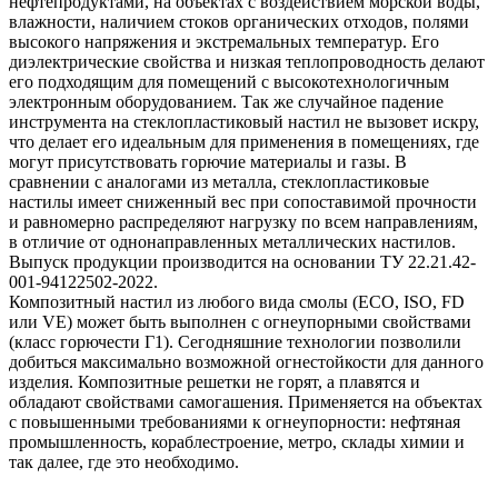
нефтепродуктами, на объектах с воздействием морской воды,
влажности, наличием стоков органических отходов, полями
высокого напряжения и экстремальных температур. Его
диэлектрические свойства и низкая теплопроводность делают
его подходящим для помещений с высокотехнологичным
электронным оборудованием. Так же случайное падение
инструмента на стеклопластиковый настил не вызовет искру,
что делает его идеальным для применения в помещениях, где
могут присутствовать горючие материалы и газы. В
сравнении с аналогами из металла, стеклопластиковые
настилы имеет сниженный вес при сопоставимой прочности
и равномерно распределяют нагрузку по всем направлениям,
в отличие от однонаправленных металлических настилов.
Выпуск продукции производится на основании ТУ 22.21.42-
001-94122502-2022.
Композитный настил из любого вида смолы (ECO, ISO, FD
или VE) может быть выполнен с огнеупорными свойствами
(класс горючести Г1). Сегодняшние технологии позволили
добиться максимально возможной огнестойкости для данного
изделия. Композитные решетки не горят, а плавятся и
обладают свойствами самогашения. Применяется на объектах
с повышенными требованиями к огнеупорности: нефтяная
промышленность, кораблестроение, метро, склады химии и
так далее, где это необходимо.