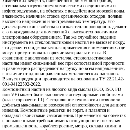
химических веществ, повешенным риском возгорания,
возможным загрязнением химическими соединениями и
нефтепродуктами, на объектах с воздействием морской воды,
влажности, наличием стоков органических отходов, полями
высокого напряжения и экстремальных температур. Его
диэлектрические свойства и низкая теплопроводность делают
его подходящим для помещений с высокотехнологичным
электронным оборудованием. Так же случайное падение
инструмента на стеклопластиковый настил не вызовет искру,
что делает его идеальным для применения в помещениях, где
могут присутствовать горючие материалы и газы. В
сравнении с аналогами из металла, стеклопластиковые
настилы имеет сниженный вес при сопоставимой прочности
и равномерно распределяют нагрузку по всем направлениям,
в отличие от однонаправленных металлических настилов.
Выпуск продукции производится на основании ТУ 22.21.42-
001-94122502-2022.
Композитный настил из любого вида смолы (ECO, ISO, FD
или VE) может быть выполнен с огнеупорными свойствами
(класс горючести Г1). Сегодняшние технологии позволили
добиться максимально возможной огнестойкости для данного
изделия. Композитные решетки не горят, а плавятся и
обладают свойствами самогашения. Применяется на объектах
с повышенными требованиями к огнеупорности: нефтяная
промышленность, кораблестроение, метро, склады химии и