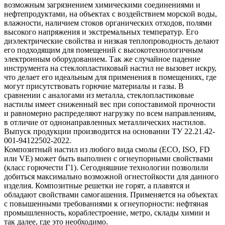
возможным загрязнением химическими соединениями и
нефтепродуктами, на объектах с воздействием морской воды,
влажности, наличием стоков органических отходов, полями
высокого напряжения и экстремальных температур. Его
диэлектрические свойства и низкая теплопроводность делают
его подходящим для помещений с высокотехнологичным
электронным оборудованием. Так же случайное падение
инструмента на стеклопластиковый настил не вызовет искру,
что делает его идеальным для применения в помещениях, где
могут присутствовать горючие материалы и газы. В
сравнении с аналогами из металла, стеклопластиковые
настилы имеет сниженный вес при сопоставимой прочности
и равномерно распределяют нагрузку по всем направлениям,
в отличие от однонаправленных металлических настилов.
Выпуск продукции производится на основании ТУ 22.21.42-
001-94122502-2022.
Композитный настил из любого вида смолы (ECO, ISO, FD
или VE) может быть выполнен с огнеупорными свойствами
(класс горючести Г1). Сегодняшние технологии позволили
добиться максимально возможной огнестойкости для данного
изделия. Композитные решетки не горят, а плавятся и
обладают свойствами самогашения. Применяется на объектах
с повышенными требованиями к огнеупорности: нефтяная
промышленность, кораблестроение, метро, склады химии и
так далее, где это необходимо.