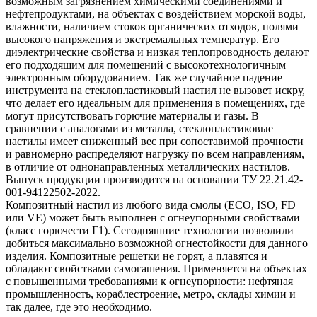
возможным загрязнением химическими соединениями и
нефтепродуктами, на объектах с воздействием морской воды,
влажности, наличием стоков органических отходов, полями
высокого напряжения и экстремальных температур. Его
диэлектрические свойства и низкая теплопроводность делают
его подходящим для помещений с высокотехнологичным
электронным оборудованием. Так же случайное падение
инструмента на стеклопластиковый настил не вызовет искру,
что делает его идеальным для применения в помещениях, где
могут присутствовать горючие материалы и газы. В
сравнении с аналогами из металла, стеклопластиковые
настилы имеет сниженный вес при сопоставимой прочности
и равномерно распределяют нагрузку по всем направлениям,
в отличие от однонаправленных металлических настилов.
Выпуск продукции производится на основании ТУ 22.21.42-
001-94122502-2022.
Композитный настил из любого вида смолы (ECO, ISO, FD
или VE) может быть выполнен с огнеупорными свойствами
(класс горючести Г1). Сегодняшние технологии позволили
добиться максимально возможной огнестойкости для данного
изделия. Композитные решетки не горят, а плавятся и
обладают свойствами самогашения. Применяется на объектах
с повышенными требованиями к огнеупорности: нефтяная
промышленность, кораблестроение, метро, склады химии и
так далее, где это необходимо.