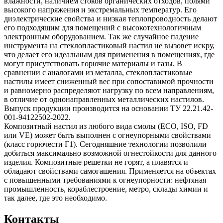
влажности, наличием стоков органических отходов, полями
высокого напряжения и экстремальных температур. Его
диэлектрические свойства и низкая теплопроводность делают
его подходящим для помещений с высокотехнологичным
электронным оборудованием. Так же случайное падение
инструмента на стеклопластиковый настил не вызовет искру,
что делает его идеальным для применения в помещениях, где
могут присутствовать горючие материалы и газы. В
сравнении с аналогами из металла, стеклопластиковые
настилы имеет сниженный вес при сопоставимой прочности
и равномерно распределяют нагрузку по всем направлениям,
в отличие от однонаправленных металлических настилов.
Выпуск продукции производится на основании ТУ 22.21.42-
001-94122502-2022.
Композитный настил из любого вида смолы (ECO, ISO, FD
или VE) может быть выполнен с огнеупорными свойствами
(класс горючести Г1). Сегодняшние технологии позволили
добиться максимально возможной огнестойкости для данного
изделия. Композитные решетки не горят, а плавятся и
обладают свойствами самогашения. Применяется на объектах
с повышенными требованиями к огнеупорности: нефтяная
промышленность, кораблестроение, метро, склады химии и
так далее, где это необходимо.
Контакты