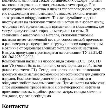
влажности, наличием стоков органических отходов, полями
высокого напряжения и экстремальных температур. Его
диэлектрические свойства и низкая теплопроводность делают
его подходящим для помещений с высокотехнологичным
электронным оборудованием. Так же случайное падение
инструмента на стеклопластиковый настил не вызовет искру,
что делает его идеальным для применения в помещениях, где
могут присутствовать горючие материалы и газы. В
сравнении с аналогами из металла, стеклопластиковые
настилы имеет сниженный вес при сопоставимой прочности
и равномерно распределяют нагрузку по всем направлениям,
в отличие от однонаправленных металлических настилов.
Выпуск продукции производится на основании ТУ 22.21.42-
001-94122502-2022.
Композитный настил из любого вида смолы (ECO, ISO, FD
или VE) может быть выполнен с огнеупорными свойствами
(класс горючести Г1). Сегодняшние технологии позволили
добиться максимально возможной огнестойкости для данного
изделия. Композитные решетки не горят, а плавятся и
обладают свойствами самогашения. Применяется на объектах
с повышенными требованиями к огнеупорности: нефтяная
промышленность, кораблестроение, метро, склады химии и
так далее, где это необходимо.
Контакты