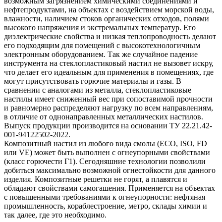
возможным загрязнением химическими соединениями и
нефтепродуктами, на объектах с воздействием морской воды,
влажности, наличием стоков органических отходов, полями
высокого напряжения и экстремальных температур. Его
диэлектрические свойства и низкая теплопроводность делают
его подходящим для помещений с высокотехнологичным
электронным оборудованием. Так же случайное падение
инструмента на стеклопластиковый настил не вызовет искру,
что делает его идеальным для применения в помещениях, где
могут присутствовать горючие материалы и газы. В
сравнении с аналогами из металла, стеклопластиковые
настилы имеет сниженный вес при сопоставимой прочности
и равномерно распределяют нагрузку по всем направлениям,
в отличие от однонаправленных металлических настилов.
Выпуск продукции производится на основании ТУ 22.21.42-
001-94122502-2022.
Композитный настил из любого вида смолы (ECO, ISO, FD
или VE) может быть выполнен с огнеупорными свойствами
(класс горючести Г1). Сегодняшние технологии позволили
добиться максимально возможной огнестойкости для данного
изделия. Композитные решетки не горят, а плавятся и
обладают свойствами самогашения. Применяется на объектах
с повышенными требованиями к огнеупорности: нефтяная
промышленность, кораблестроение, метро, склады химии и
так далее, где это необходимо.