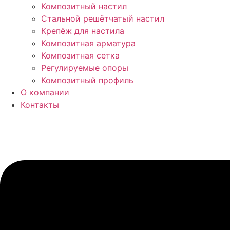
Композитный настил
Стальной решётчатый настил
Крепёж для настила
Композитная арматура
Композитная сетка
Регулируемые опоры
Композитный профиль
О компании
Контакты